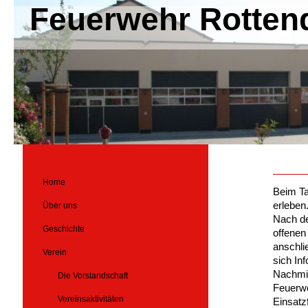
Feuerwehr Rotten
Home
Beim Ta
erleben
Über uns
Nach de
Geschichte
offenen
anschli
Verein
sich In
Nachmit
Die Vorstandschaft
Feuerw
Vereinsaktivitäten
Einsatz