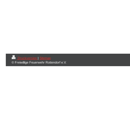
Druckversion
|
Sitemap
© Freiwillige Feuerwehr Rottendorf e.V.