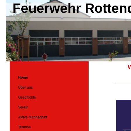
Feuerwehr Rotten
W
Home
Über uns
Geschichte
Verein
Aktive Mannschaft
Termine