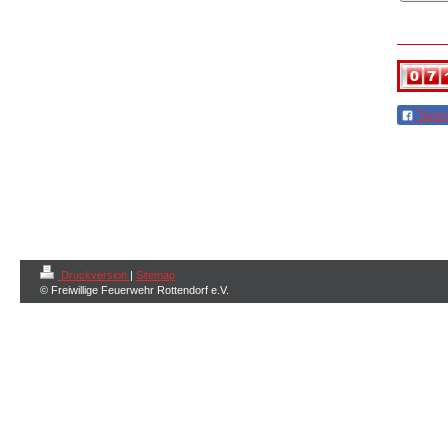
Teile
Druckversion
|
Sitemap
© Freiwillige Feuerwehr Rottendorf e.V.