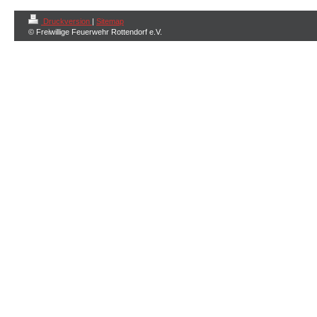
Druckversion
|
Sitemap
© Freiwillige Feuerwehr Rottendorf e.V.