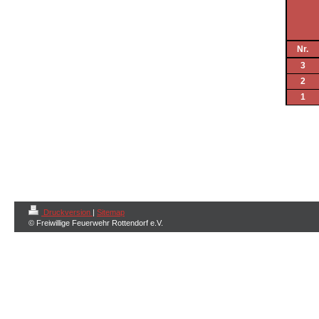
Nr.
3
2
1
Druckversion
|
Sitemap
© Freiwillige Feuerwehr Rottendorf e.V.