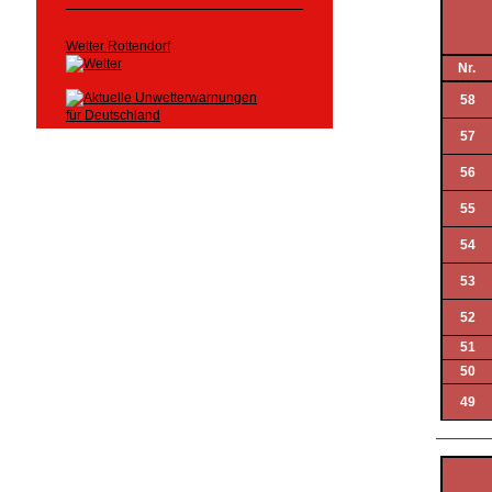
Wetter Rottendorf
Nr.
58
57
56
55
54
53
52
51
50
49