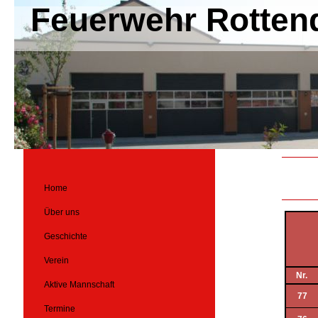
Feuerwehr Rotten
Home
Über uns
Geschichte
Verein
Nr.
Aktive Mannschaft
77
Termine