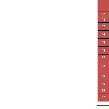
Nr.
48
47
46
45
44
43
42
40
39
38
37