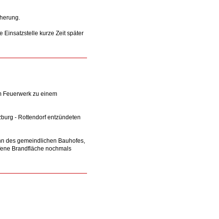
cherung.
 Einsatzstelle kurze Zeit später
m Feuerwerk zu einem
burg - Rottendorf entzündeten
n des gemeindlichen Bauhofes,
ffene Brandfläche nochmals