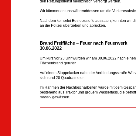
den Rettungsdienst medizinisch versorgt werden.
Wir kümmerten uns währenddessen um die Verkehrsabsi
Nachdem keinerlei Betriebsstoffe austraten, konnten wir die
an die Polizei übergeben und abrücken.
Brand Freifläche – Feuer nach Feuerwerk
30.06.2022
Um kurz vor 23 Uhr wurden wir am 30.06.2022 nach eine
Flächenbrand gerufen.
Auf einem Stoppelacker nahe der Verbindungsstraße Würz
sich rund 20 Quadratmeter.
Im Rahmen der Nachlöscharbeiten wurde mit dem Gespan
bestehend aus Traktor und großem Wasserfass, die betro
massiv gewässert.