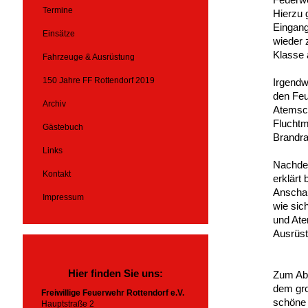
Termine
Hierzu 
Eingang
Einsätze
wieder 
Klasse
Fahrzeuge & Ausrüstung
150 Jahre FF Rottendorf 2019
Irgendw
den Feu
Archiv
Atemsch
Fluchtm
Gästebuch
Brandra
Links
Nachdem
Kontakt
erklärt
Anschau
Impressum
wie sic
und Ate
Ausrüst
Hier finden Sie uns:
Zum Abs
dem gro
Freiwillige Feuerwehr Rottendorf e.V.
schöne 
Hauptstraße 2