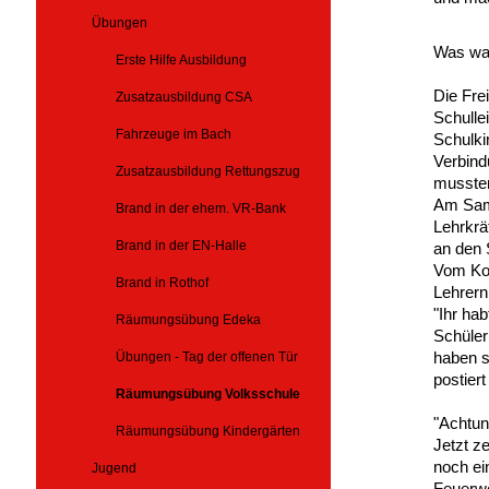
Übungen
Was war
Erste Hilfe Ausbildung
Die Fre
Zusatzausbildung CSA
Schulle
Fahrzeuge im Bach
Schulki
Verbind
Zusatzausbildung Rettungszug
musste
Am Sam
Brand in der ehem. VR-Bank
Lehrkrä
Brand in der EN-Halle
an den S
Vom Ko
Brand in Rothof
Lehrern
"Ihr ha
Räumungsübung Edeka
Schüler
haben s
Übungen - Tag der offenen Tür
postier
Räumungsübung Volksschule
"Achtun
Räumungsübung Kindergärten
Jetzt z
noch ei
Jugend
Feuerw